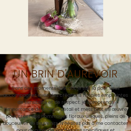
UN BRIN D'AUREVOIR
Dans ces moments délicats, je suis là pour vous
accompagner avec des créations florales empreintes
de sensibilité et de respect. je comprends
l’importance de chaque détail et mets tout en œuvre
pour créer des hommages floraux uniques, pleins de
douceur et de souvenirs. N’hésitez pas à me contacter
pour discuter de vos besoins spécifiques et