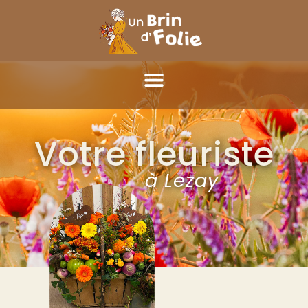
Votre fleuriste
à Lezay