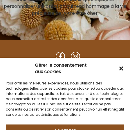
personnaliser une création qui rend hommage à la vie
précieuse de votre être cher.
du mardi au samedi :
Gérer le consentement
9h30 à 12h00 / 14h30 à 19h00
aux cookies
Fermé le mercredi après-midi
Pour offrir les meilleures expériences, nous utilisons des
dimanche : de 9h30 à 12h00
technologies telles que les cookies pour stocker et/ou accéder aux
informations des appareils. Le fait de consentir à ces technologies
nous permettra de traiter des données telles que le comportement
Place du Marché
de navigation ou les ID uniques sur ce site. Le fait de ne pas
consentir ou de retirer son consentement peut avoir un effet négatif
79120 Lezay
sur certaines caractéristiques et fonctions.
Envoyez-nous un email