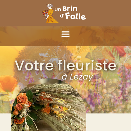
Votre fleuriste
à Lezay