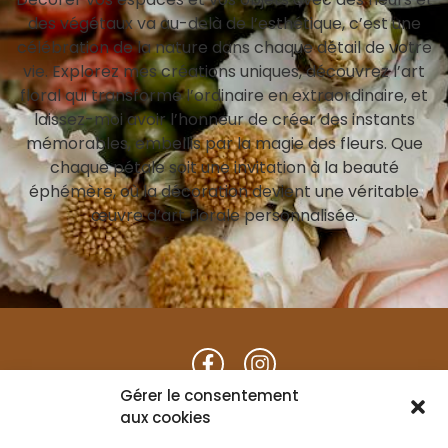
des végétaux va au-delà de l’esthétique, c’est une
célébration de la nature dans chaque détail de votre
vie. Explorez mes créations uniques, découvrez l’art
floral qui transforme l’ordinaire en extraordinaire, et
laissez-moi avoir l’honneur de créer des instants
mémorables, embellis par la magie des fleurs. Que
chaque pétale soit une invitation à la beauté
éphémère, où la décoration devient une véritable
œuvre d’art florale personnalisée.
du mardi au samedi :
Gérer le consentement
9h30 à 12h00 / 14h30 à 19h00
aux cookies
Fermé le mercredi après-midi