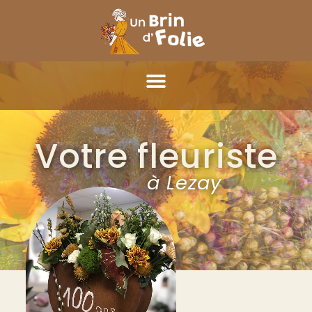
Votre fleuriste
à Lezay