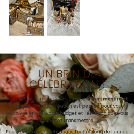
UN BRIN DE
CÉLÉBRATION !
Vous le savez, ma spécialité reste le
sur-mesure et
l’unique
. Chaque création est pensée pour vous,
selon vos envies, votre budget et l’émotion que vous
souhaitez transmettre.
Pour toutes ces célébrations tout au long de l’année