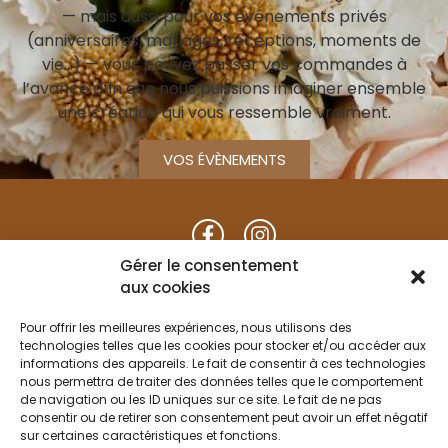
— mais aussi pour vos événements privés
(anniversaires, mariages, réceptions, moments de
vie…) — vous pouvez passer vos commandes à
l’avance afin que nous puissions imaginer ensemble
une création qui vous ressemble vraiment.
VOS ÉVÈNEMENTS
du mardi au samedi :
Gérer le consentement
9h30 à 12h00 / 14h30 à 19h00
aux cookies
Fermé le mercredi après-midi
Pour offrir les meilleures expériences, nous utilisons des
dimanche : de 9h30 à 12h00
technologies telles que les cookies pour stocker et/ou accéder aux
informations des appareils. Le fait de consentir à ces technologies
nous permettra de traiter des données telles que le comportement
de navigation ou les ID uniques sur ce site. Le fait de ne pas
Place du Marché
consentir ou de retirer son consentement peut avoir un effet négatif
79120 Lezay
sur certaines caractéristiques et fonctions.