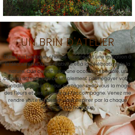
UN BRIN D'ATELIER
Dans ma boutique, chaque espace est une invitation à
la découverte, à la créativité et à la célébration de la
nature. Que ce soit pour une occasion spéciale, un
cadeau attentionné ou simplement pour égayer votre
quotidien, Je suis là pour partager avec vous la magie
des fleurs et des trésors qui l’accompagne. Venez me
rendre visite et laissez-vous inspirer par la chaque
recoin de ma boutique.