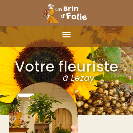
Votre fleuriste
à Lezay