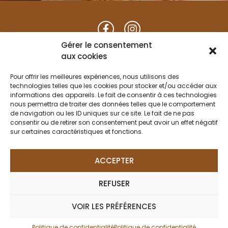
du mardi au samedi :
Gérer le consentement
9h30 à 12h00 / 14h30 à 19h00
aux cookies
Fermé le mercredi après-midi
Pour offrir les meilleures expériences, nous utilisons des
dimanche : de 9h30 à 12h00
technologies telles que les cookies pour stocker et/ou accéder aux
informations des appareils. Le fait de consentir à ces technologies
nous permettra de traiter des données telles que le comportement
Place du Marché
de navigation ou les ID uniques sur ce site. Le fait de ne pas
consentir ou de retirer son consentement peut avoir un effet négatif
79120 Lezay
sur certaines caractéristiques et fonctions.
Envoyez-nous un email
ACCEPTER
05 49 27 74 27
REFUSER
VOIR LES PRÉFÉRENCES
2026 © IMAGE’IN CREATION |
Mentions légales
Politique de confidentialité
Politique de confidentialité